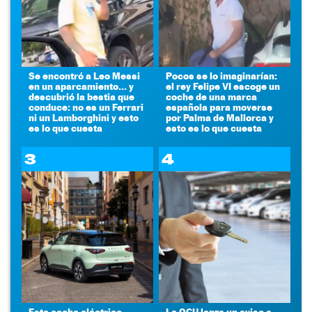
Se encontró a Leo Messi
Pocos se lo imaginarían:
en un aparcamiento... y
el rey Felipe VI escoge un
descubrió la bestia que
coche de una marca
conduce: no es un Ferrari
española para moverse
ni un Lamborghini y esto
por Palma de Mallorca y
es lo que cuesta
esto es lo que cuesta
3
4
Este coche eléctrico
La OCU lanza un aviso a