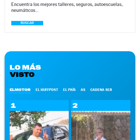
Encuentra los mejores talleres, seguros, autoescuelas,
neumáticos…
BUSCAR
LO MÁS
VISTO
ELMOTOR
EL HUFFPOST
EL PAÍS
AS
CADENA SER
1
2