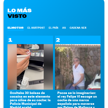
LO MÁS
VISTO
ELMOTOR
EL HUFFPOST
EL PAÍS
AS
CADENA SER
1
2
Ocultaba 30 bolsas de
Pocos se lo imaginarían:
cocaína en este elemento
el rey Felipe VI escoge un
para niños de su coche: la
coche de una marca
Policía Municipal de
española para moverse
Madrid acabó
por Palma de Mallorca y