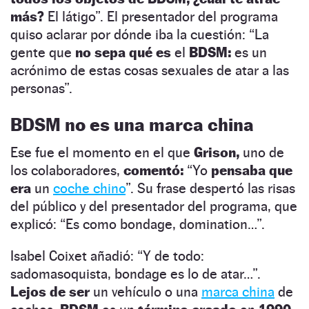
más?
El látigo”. El presentador del programa
quiso aclarar por dónde iba la cuestión: “La
gente que
no sepa qué es
el
BDSM:
es un
acrónimo de estas cosas sexuales de atar a las
personas”.
BDSM no es una marca china
Ese fue el momento en el que
Grison,
uno de
los colaboradores,
comentó:
“Yo
pensaba que
era
un
coche chino
”. Su frase despertó las risas
del público y del presentador del programa, que
explicó: “Es como bondage, domination…”.
Isabel Coixet añadió: “Y de todo:
sadomasoquista, bondage es lo de atar…”.
Lejos de ser
un vehículo o una
marca china
de