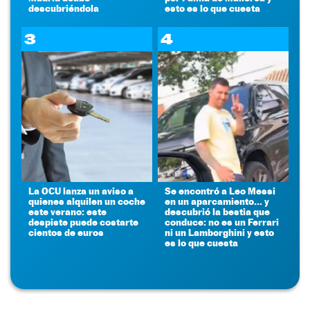
descubriéndola
esto es lo que cuesta
3
4
La OCU lanza un aviso a
Se encontró a Leo Messi
quienes alquilen un coche
en un aparcamiento... y
este verano: este
descubrió la bestia que
despiste puede costarte
conduce: no es un Ferrari
cientos de euros
ni un Lamborghini y esto
es lo que cuesta