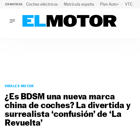
Coches eléctricos
Matrícula españa
Plan Auto+
VTC
ES NOTICIA:
LO ÚLTIMO
La Lista Blanca del Programa Auto+: todos los coches eléct
LO ÚLTIMO
La Lista Blanca del Programa Auto+: todos los coches eléctr
ACTUALIDAD
ELÉCTRICOS
CONDUCIR
PRUEBAS
Saltar
VIRALES
al
VIRALES MOTOR
PODCAST
contenido
¿Es BDSM una nueva marca
MOTOS
china de coches? La divertida y
TECNOLOGÍA
surrealista ‘confusión’ de ‘La
SUPERCOCHES
MOTORTV
Revuelta’
PREMIOS
SERVICIOS