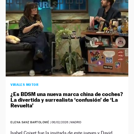
NEWSLETTER
SÍGUENOS
VIRALES MOTOR
¿Es BDSM una nueva marca china de coches?
La divertida y surrealista ‘confusión’ de ‘La
Revuelta’
ELENA SANZ BARTOLOMÉ
|
06/02/2026
| MADRID
Isabel Coixet fue la invitada de este jueves y David