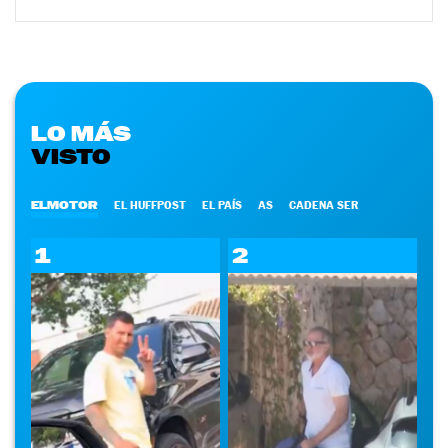
LO MÁS
VISTO
ELMOTOR
EL HUFFPOST
EL PAÍS
AS
CADENA SER
1
2