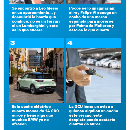
Se encontró a Leo Messi
Pocos se lo imaginarían:
en un aparcamiento... y
el rey Felipe VI escoge un
descubrió la bestia que
coche de una marca
conduce: no es un Ferrari
española para moverse
ni un Lamborghini y esto
por Palma de Mallorca y
es lo que cuesta
esto es lo que cuesta
3
4
Este coche eléctrico
La OCU lanza un aviso a
cuesta menos de 14.000
quienes alquilen un coche
euros y tiene algo que
este verano: este
muchos BMW ya no
despiste puede costarte
ofrecen
cientos de euros