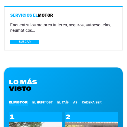
SERVICIOS EL
MOTOR
Encuentra los mejores talleres, seguros, autoescuelas,
neumáticos…
BUSCAR
LO MÁS
VISTO
ELMOTOR
EL HUFFPOST
EL PAÍS
AS
CADENA SER
1
2