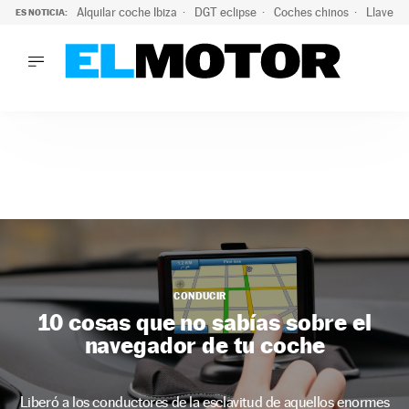
Alquilar coche Ibiza
DGT eclipse
Coches chinos
Llaves 
ES NOTICIA:
LO ÚLTIMO
Hongqi prepara su desembarco en España: SUV eléctricos c
LO ÚLTIMO
Hongqi prepara su desembarco en España: SUV eléctricos c
ACTUALIDAD
ELÉCTRICOS
CONDUCIR
PRUEBAS
Saltar
VIRALES
al
PODCAST
contenido
MOTOS
CONDUCIR
TECNOLOGÍA
10 cosas que no sabías sobre el
SUPERCOCHES
navegador de tu coche
MOTORTV
PREMIOS
SERVICIOS
Liberó a los conductores de la esclavitud de aquellos enormes