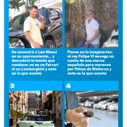
Se encontró a Leo Messi
Pocos se lo imaginarían:
en un aparcamiento... y
el rey Felipe VI escoge un
descubrió la bestia que
coche de una marca
conduce: no es un Ferrari
española para moverse
ni un Lamborghini y esto
por Palma de Mallorca y
es lo que cuesta
esto es lo que cuesta
3
4