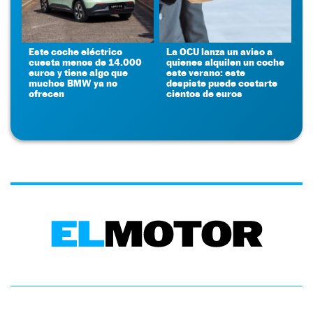
Este coche eléctrico
La OCU lanza un aviso a
cuesta menos de 14.000
quienes alquilen un coche
euros y tiene algo que
este verano: este
muchos BMW ya no
despiste puede costarte
ofrecen
cientos de euros