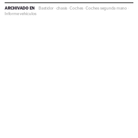
ARCHIVADO EN
Bastidor
·
chasis
·
Coches
·
Coches segunda mano
·
Informe vehículos