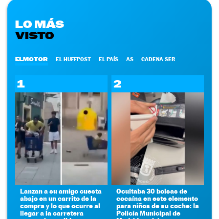
LO MÁS
VISTO
ELMOTOR
EL HUFFPOST
EL PAÍS
AS
CADENA SER
1
2
Lanzan a su amigo cuesta
Ocultaba 30 bolsas de
abajo en un carrito de la
cocaína en este elemento
compra y lo que ocurre al
para niños de su coche: la
llegar a la carretera
Policía Municipal de