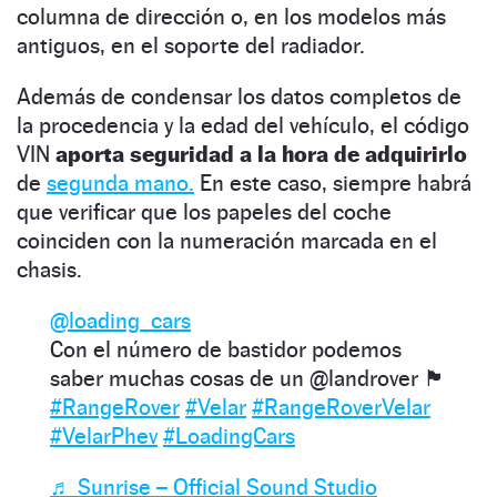
columna de dirección o, en los modelos más
antiguos, en el soporte del radiador.
Además de condensar los datos completos de
la procedencia y la edad del vehículo, el código
VIN
aporta seguridad a la hora de adquirirlo
de
segunda mano.
En este caso, siempre habrá
que verificar que los papeles del coche
coinciden con la numeración marcada en el
chasis.
@loading_cars
Con el número de bastidor podemos
saber muchas cosas de un @landrover 🏴󠁧󠁢󠁥󠁮󠁧󠁿
#RangeRover
#Velar
#RangeRoverVelar
#VelarPhev
#LoadingCars
♬ Sunrise – Official Sound Studio