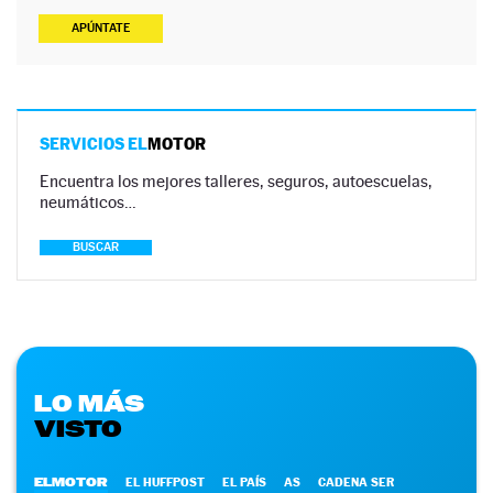
APÚNTATE
SERVICIOS EL
MOTOR
Encuentra los mejores talleres, seguros, autoescuelas,
neumáticos…
BUSCAR
LO MÁS
VISTO
ELMOTOR
EL HUFFPOST
EL PAÍS
AS
CADENA SER