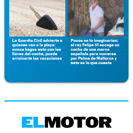
La Guardia Civil advierte a
Pocos se lo imaginarían:
quienes van a la playa:
el rey Felipe VI escoge un
nunca hagas esto con las
coche de una marca
llaves del coche, puede
española para moverse
arruinarte las vacaciones
por Palma de Mallorca y
esto es lo que cuesta