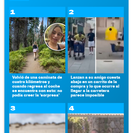
1
2
Volvió de una caminata de
Lanzan a su amigo cuesta
cuatro kilómetros y
abajo en un carrito de la
cuando regresa al coche
compra y lo que ocurre al
se encuentra con esto: no
llegar a la carretera
podía creer la 'sorpresa'
parece imposible
3
4