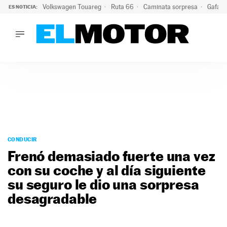
Volkswagen Touareg
Ruta 66
Caminata sorpresa
Gafas 
ES NOTICIA:
LO ÚLTIMO
Ni se te ocurra usar las gafas del eclipse al volante: el moti
LO ÚLTIMO
Ni se te ocurra usar las gafas del eclipse al volante: el motiv
ACTUALIDAD
ELÉCTRICOS
CONDUCIR
PRUEBAS
Saltar
VIRALES
al
CONDUCIR
PODCAST
contenido
Frenó demasiado fuerte una vez
MOTOS
con su coche y al día siguiente
TECNOLOGÍA
su seguro le dio una sorpresa
SUPERCOCHES
MOTORTV
desagradable
PREMIOS
SERVICIOS