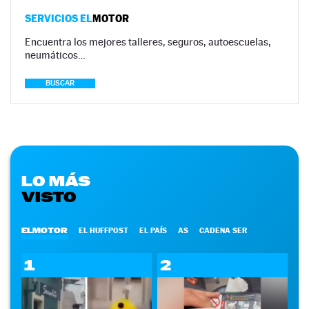
SERVICIOS EL
MOTOR
Encuentra los mejores talleres, seguros, autoescuelas,
neumáticos…
BUSCAR
LO MÁS
VISTO
ELMOTOR
EL HUFFPOST
EL PAÍS
AS
CADENA SER
1
2