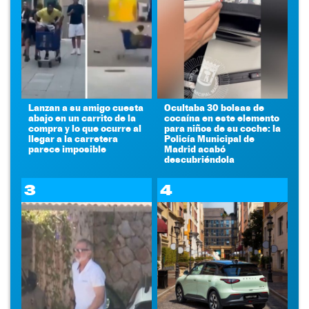
Lanzan a su amigo cuesta
Ocultaba 30 bolsas de
abajo en un carrito de la
cocaína en este elemento
compra y lo que ocurre al
para niños de su coche: la
llegar a la carretera
Policía Municipal de
parece imposible
Madrid acabó
descubriéndola
3
4