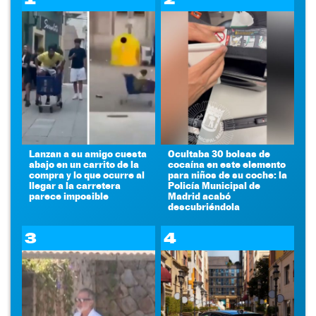
Lanzan a su amigo cuesta
Ocultaba 30 bolsas de
abajo en un carrito de la
cocaína en este elemento
compra y lo que ocurre al
para niños de su coche: la
llegar a la carretera
Policía Municipal de
parece imposible
Madrid acabó
descubriéndola
3
4