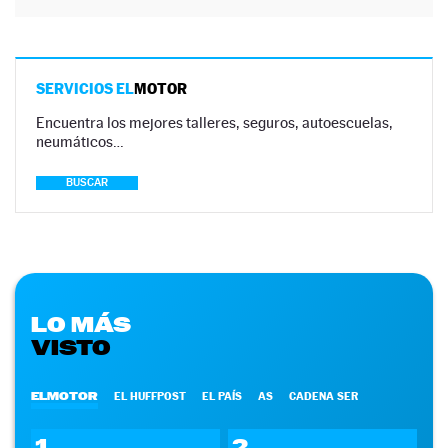
SERVICIOS EL
MOTOR
Encuentra los mejores talleres, seguros, autoescuelas,
neumáticos…
BUSCAR
LO MÁS
VISTO
ELMOTOR
EL HUFFPOST
EL PAÍS
AS
CADENA SER
1
2