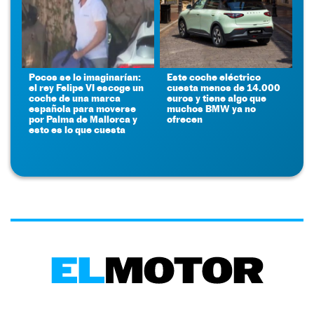
Pocos se lo imaginarían:
Este coche eléctrico
el rey Felipe VI escoge un
cuesta menos de 14.000
coche de una marca
euros y tiene algo que
española para moverse
muchos BMW ya no
por Palma de Mallorca y
ofrecen
esto es lo que cuesta