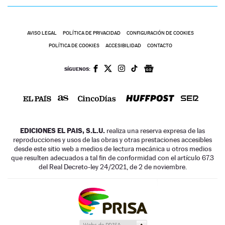
AVISO LEGAL
POLÍTICA DE PRIVACIDAD
CONFIGURACIÓN DE COOKIES
POLÍTICA DE COOKIES
ACCESIBILIDAD
CONTACTO
SÍGUENOS:
EDICIONES EL PAIS, S.L.U.
realiza una reserva expresa de las
reproducciones y usos de las obras y otras prestaciones accesibles
desde este sitio web a medios de lectura mecánica u otros medios
que resulten adecuados a tal fin de conformidad con el artículo 67.3
del Real Decreto-ley 24/2021, de 2 de noviembre.