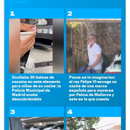
1
2
Ocultaba 30 bolsas de
Pocos se lo imaginarían:
cocaína en este elemento
el rey Felipe VI escoge un
para niños de su coche: la
coche de una marca
Policía Municipal de
española para moverse
Madrid acabó
por Palma de Mallorca y
descubriéndola
esto es lo que cuesta
3
4