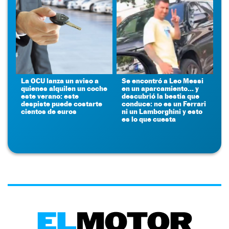
La OCU lanza un aviso a
Se encontró a Leo Messi
quienes alquilen un coche
en un aparcamiento... y
este verano: este
descubrió la bestia que
despiste puede costarte
conduce: no es un Ferrari
cientos de euros
ni un Lamborghini y esto
es lo que cuesta