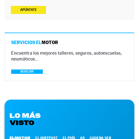
APÚNTATE
SERVICIOS EL
MOTOR
Encuentra los mejores talleres, seguros, autoescuelas,
neumáticos…
BUSCAR
LO MÁS
VISTO
ELMOTOR
EL HUFFPOST
EL PAÍS
AS
CADENA SER