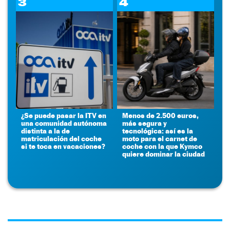
3
4
¿Se puede pasar la ITV en
Menos de 2.500 euros,
una comunidad autónoma
más segura y
distinta a la de
tecnológica: así es la
matriculación del coche
moto para el carnet de
si te toca en vacaciones?
coche con la que Kymco
quiere dominar la ciudad