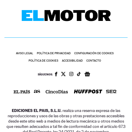
AVISO LEGAL
POLÍTICA DE PRIVACIDAD
CONFIGURACIÓN DE COOKIES
POLÍTICA DE COOKIES
ACCESIBILIDAD
CONTACTO
SÍGUENOS:
EDICIONES EL PAIS, S.L.U.
realiza una reserva expresa de las
reproducciones y usos de las obras y otras prestaciones accesibles
desde este sitio web a medios de lectura mecánica u otros medios
que resulten adecuados a tal fin de conformidad con el artículo 67.3
del Real Decreto-ley 24/2021, de 2 de noviembre.