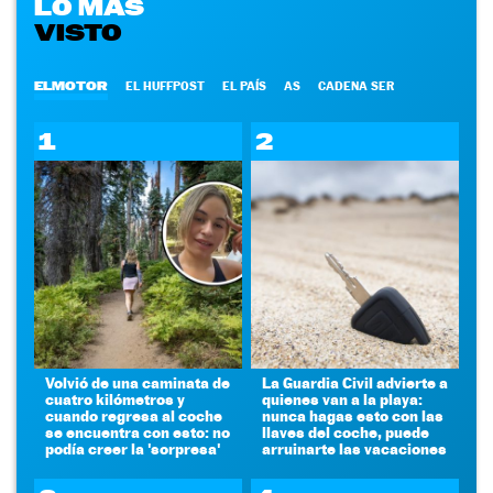
LO MÁS
VISTO
ELMOTOR
EL HUFFPOST
EL PAÍS
AS
CADENA SER
1
2
Volvió de una caminata de
La Guardia Civil advierte a
cuatro kilómetros y
quienes van a la playa:
cuando regresa al coche
nunca hagas esto con las
se encuentra con esto: no
llaves del coche, puede
podía creer la 'sorpresa'
arruinarte las vacaciones