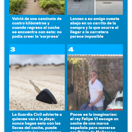
Volvió de una caminata de
Lanzan a su amigo cuesta
cuatro kilómetros y
abajo en un carrito de la
cuando regresa al coche
compra y lo que ocurre al
se encuentra con esto: no
llegar a la carretera
podía creer la 'sorpresa'
parece imposible
3
4
La Guardia Civil advierte a
Pocos se lo imaginarían:
quienes van a la playa:
el rey Felipe VI escoge un
nunca hagas esto con las
coche de una marca
llaves del coche, puede
española para moverse
arruinarte las vacaciones
por Palma de Mallorca y