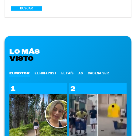
BUSCAR
LO MÁS
VISTO
ELMOTOR
EL HUFFPOST
EL PAÍS
AS
CADENA SER
1
2