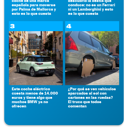
coche de una marca
descubrió la bestia que
española para moverse
conduce: no es un Ferrari
por Palma de Mallorca y
ni un Lamborghini y esto
esto es lo que cuesta
es lo que cuesta
3
4
Este coche eléctrico
¿Por qué se ven vehículos
cuesta menos de 14.000
aparcados al sol con
euros y tiene algo que
cartones en las ruedas?
muchos BMW ya no
El truco que todos
ofrecen
comentan