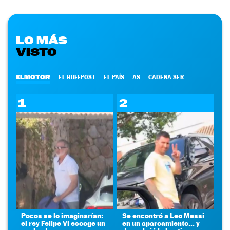
LO MÁS
VISTO
ELMOTOR
EL HUFFPOST
EL PAÍS
AS
CADENA SER
1
2
Pocos se lo imaginarían:
Se encontró a Leo Messi
el rey Felipe VI escoge un
en un aparcamiento... y