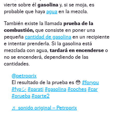
vierte sobre él
gasolina
y, si se moja, es
probable que haya
agua
en la mezcla.
También existe la llamada
prueba de la
combustión,
que consiste en poner una
pequeña
cantidad de gasolina
en un recipiente
e intentar prenderla. Si la gasolina está
mezclada con agua,
tardará en encenderse
o
no se encenderá, dependiendo de las
cantidades.
@petroprix
El resultado de la prueba es 😳
#foryou
#fypシ
#parati
#gasolina
#coches
#car
#prueba
#parte2
♬ sonido original – Petroprix