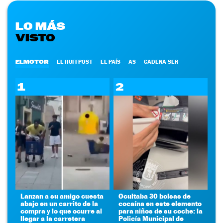
LO MÁS
VISTO
ELMOTOR
EL HUFFPOST
EL PAÍS
AS
CADENA SER
1
2
Lanzan a su amigo cuesta
Ocultaba 30 bolsas de
abajo en un carrito de la
cocaína en este elemento
compra y lo que ocurre al
para niños de su coche: la
llegar a la carretera
Policía Municipal de