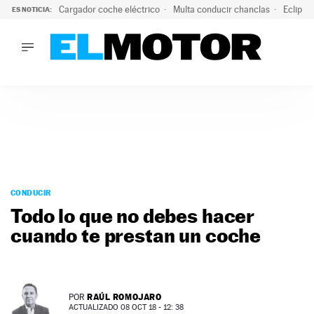
Cargador coche eléctrico
Multa conducir chanclas
Eclipse
ES NOTICIA:
LO ÚLTIMO
El hiperdeportivo que desafía todas las tendencias: V12 a
LO ÚLTIMO
El hiperdeportivo que desafía todas las tendencias: V12 at
ACTUALIDAD
ELÉCTRICOS
CONDUCIR
PRUEBAS
Saltar
VIRALES
al
CONDUCIR
PODCAST
contenido
Todo lo que no debes hacer
MOTOS
cuando te prestan un coche
TECNOLOGÍA
SUPERCOCHES
MOTORTV
PREMIOS
RAÚL ROMOJARO
POR
SERVICIOS
ACTUALIZADO 08 OCT 18 - 12: 38