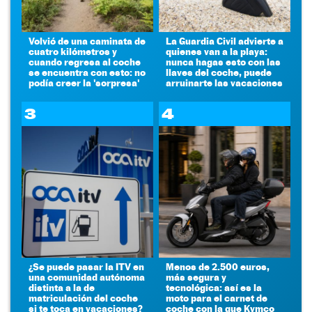
Volvió de una caminata de
La Guardia Civil advierte a
cuatro kilómetros y
quienes van a la playa:
cuando regresa al coche
nunca hagas esto con las
se encuentra con esto: no
llaves del coche, puede
podía creer la 'sorpresa'
arruinarte las vacaciones
3
4
¿Se puede pasar la ITV en
Menos de 2.500 euros,
una comunidad autónoma
más segura y
distinta a la de
tecnológica: así es la
matriculación del coche
moto para el carnet de
si te toca en vacaciones?
coche con la que Kymco