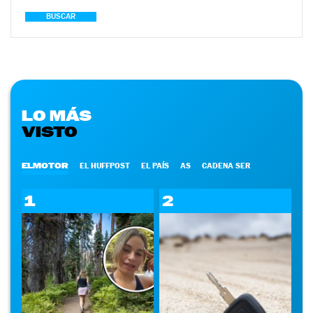
BUSCAR
LO MÁS
VISTO
ELMOTOR
EL HUFFPOST
EL PAÍS
AS
CADENA SER
1
2