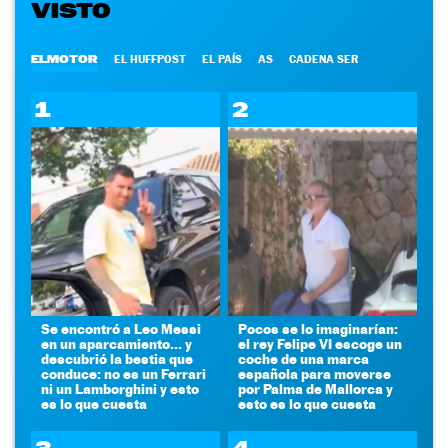
VISTO
ELMOTOR
EL HUFFPOST
EL PAÍS
AS
CADENA SER
1
2
Se encontró a Leo Messi
Pocos se lo imaginarían:
en un aparcamiento... y
el rey Felipe VI escoge un
descubrió la bestia que
coche de una marca
conduce: no es un Ferrari
española para moverse
ni un Lamborghini y esto
por Palma de Mallorca y
es lo que cuesta
esto es lo que cuesta