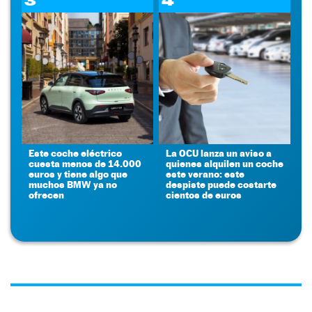
3
4
Este coche eléctrico
La OCU lanza un aviso a
cuesta menos de 14.000
quienes alquilen un coche
euros y tiene algo que
este verano: este
muchos BMW ya no
despiste puede costarte
ofrecen
cientos de euros