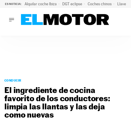
Alquilar coche Ibiza
DGT eclipse
Coches chinos
Llaves 
ES NOTICIA:
LO ÚLTIMO
El probable colapso tras el eclipse: la DGT prevé un millón 
LO ÚLTIMO
El probable colapso tras el eclipse: la DGT prevé un millón 
ACTUALIDAD
ELÉCTRICOS
CONDUCIR
PRUEBAS
Saltar
VIRALES
al
CONDUCIR
PODCAST
contenido
El ingrediente de cocina
MOTOS
favorito de los conductores:
TECNOLOGÍA
limpia las llantas y las deja
SUPERCOCHES
MOTORTV
como nuevas
PREMIOS
SERVICIOS