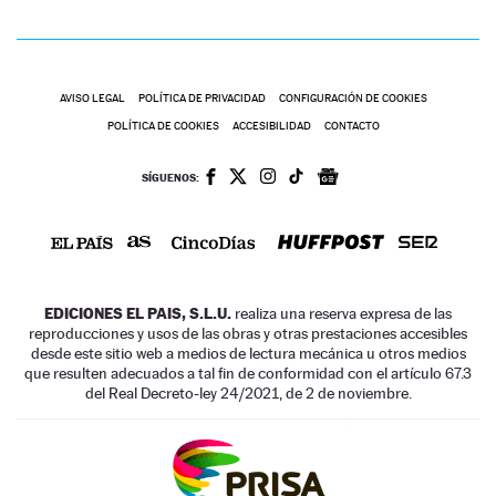
AVISO LEGAL
POLÍTICA DE PRIVACIDAD
CONFIGURACIÓN DE COOKIES
POLÍTICA DE COOKIES
ACCESIBILIDAD
CONTACTO
SÍGUENOS:
EDICIONES EL PAIS, S.L.U.
realiza una reserva expresa de las
reproducciones y usos de las obras y otras prestaciones accesibles
desde este sitio web a medios de lectura mecánica u otros medios
que resulten adecuados a tal fin de conformidad con el artículo 67.3
del Real Decreto-ley 24/2021, de 2 de noviembre.