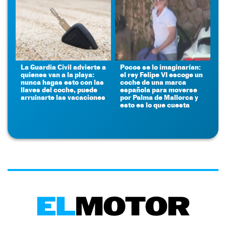
La Guardia Civil advierte a
Pocos se lo imaginarían:
quienes van a la playa:
el rey Felipe VI escoge un
nunca hagas esto con las
coche de una marca
llaves del coche, puede
española para moverse
arruinarte las vacaciones
por Palma de Mallorca y
esto es lo que cuesta