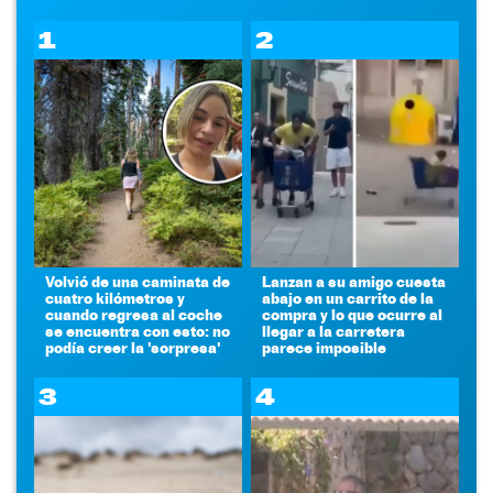
1
2
Volvió de una caminata de
Lanzan a su amigo cuesta
cuatro kilómetros y
abajo en un carrito de la
cuando regresa al coche
compra y lo que ocurre al
se encuentra con esto: no
llegar a la carretera
podía creer la 'sorpresa'
parece imposible
3
4