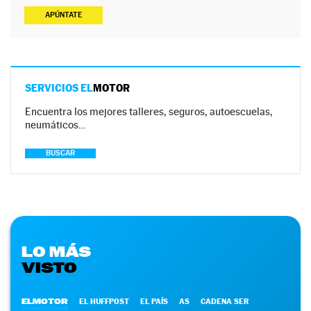
APÚNTATE
SERVICIOS EL
MOTOR
Encuentra los mejores talleres, seguros, autoescuelas,
neumáticos…
BUSCAR
LO MÁS
VISTO
ELMOTOR
EL HUFFPOST
EL PAÍS
AS
CADENA SER