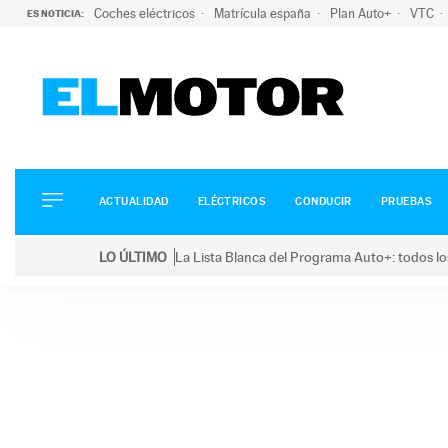
Coches eléctricos
Matrícula españa
Plan Auto+
VTC
ES NOTICIA:
ACTUALIDAD
ELÉCTRICOS
CONDUCIR
ACTUALIDAD
ELÉCTRICOS
CONDUCIR
PRUEBAS
PRUEBAS
Saltar
VIRALES
LO ÚLTIMO
La Lista Blanca del Programa Auto+: todos lo
al
PODCAST
LO ÚLTIMO
La Lista Blanca del Programa Auto+: todos los coc
contenido
MOTOS
TECNOLOGÍA
SUPERCOCHES
MOTORTV
PREMIOS
SERVICIOS