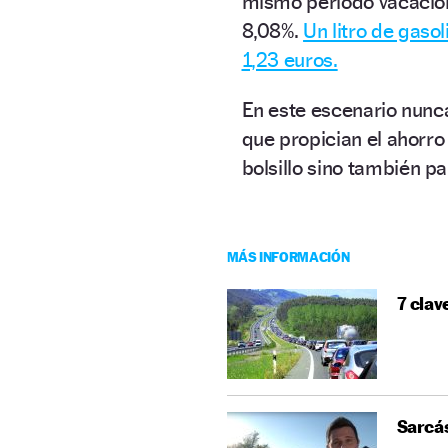
mismo periodo vacacion
8,08%.
Un litro de gasol
1,23 euros.
En este escenario nunc
que propician el ahorro 
bolsillo sino también p
MÁS INFORMACIÓN
7 clav
Sarcás