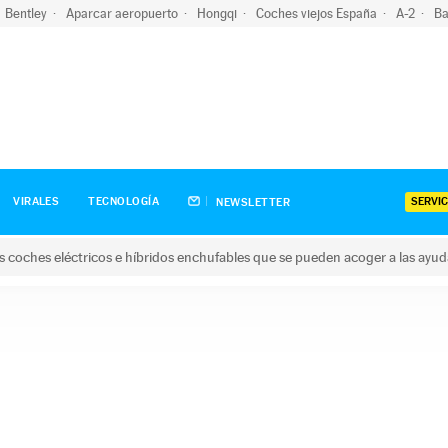
Bentley
Aparcar aeropuerto
Hongqi
Coches viejos España
A-2
Ba
SERVIC
VIRALES
TECNOLOGÍA
NEWSLETTER
s coches eléctricos e híbridos enchufables que se pueden acoger a las ayu
hes eléctricos e híbridos enchufables que se pueden acoger a la