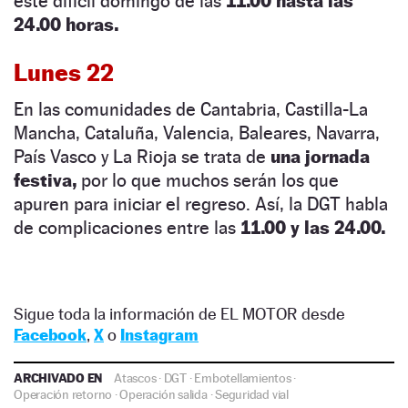
este difícil domingo de las
11.00 hasta las
24.00 horas.
Lunes 22
En las comunidades de Cantabria, Castilla-La
Mancha, Cataluña, Valencia, Baleares, Navarra,
País Vasco y La Rioja se trata de
una jornada
festiva,
por lo que muchos serán los que
apuren para iniciar el regreso. Así, la DGT habla
de complicaciones entre las
11.00 y las 24.00.
Sigue toda la información de EL MOTOR desde
Facebook
,
X
o
Instagram
ARCHIVADO EN
Atascos
·
DGT
·
Embotellamientos
·
Operación retorno
·
Operación salida
·
Seguridad vial