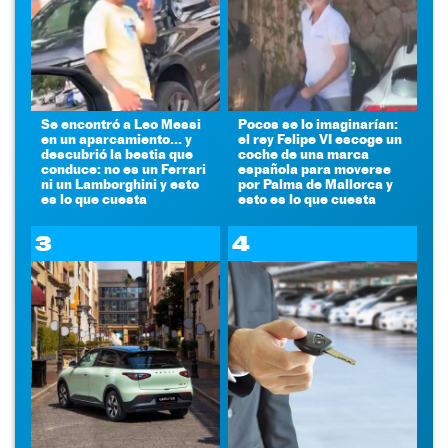
Se encontró a Leo Messi
Pocos se lo imaginarían:
en un aparcamiento... y
el rey Felipe VI escoge un
descubrió la bestia que
coche de una marca
conduce: no es un Ferrari
española para moverse
ni un Lamborghini y esto
por Palma de Mallorca y
es lo que cuesta
esto es lo que cuesta
3
4