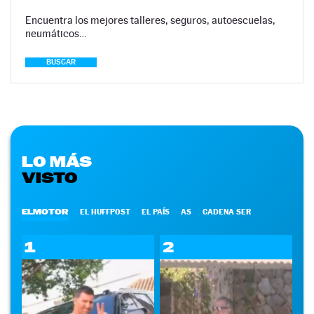
Encuentra los mejores talleres, seguros, autoescuelas,
neumáticos…
BUSCAR
LO MÁS
VISTO
ELMOTOR
EL HUFFPOST
EL PAÍS
AS
CADENA SER
1
2