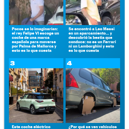
Pocos se lo imaginarían:
Se encontró a Leo Messi
el rey Felipe VI escoge un
en un aparcamiento... y
coche de una marca
descubrió la bestia que
española para moverse
conduce: no es un Ferrari
por Palma de Mallorca y
ni un Lamborghini y esto
esto es lo que cuesta
es lo que cuesta
3
4
Este coche eléctrico
¿Por qué se ven vehículos