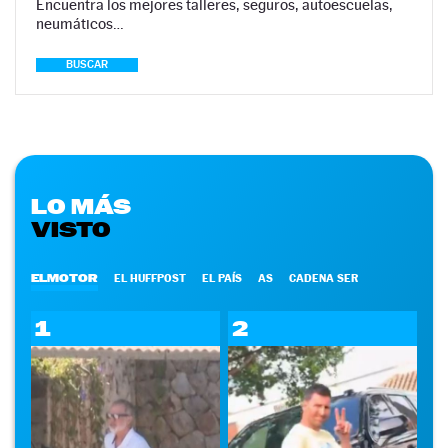
Encuentra los mejores talleres, seguros, autoescuelas,
neumáticos…
BUSCAR
LO MÁS
VISTO
ELMOTOR
EL HUFFPOST
EL PAÍS
AS
CADENA SER
1
2