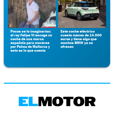
Pocos se lo imaginarían:
Este coche eléctrico
el rey Felipe VI escoge un
cuesta menos de 14.000
coche de una marca
euros y tiene algo que
española para moverse
muchos BMW ya no
por Palma de Mallorca y
ofrecen
esto es lo que cuesta