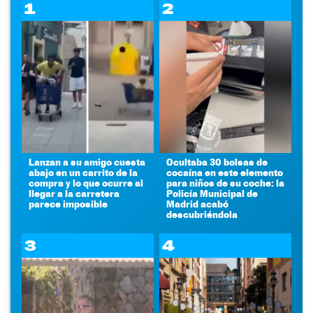
1
2
Lanzan a su amigo cuesta
Ocultaba 30 bolsas de
abajo en un carrito de la
cocaína en este elemento
compra y lo que ocurre al
para niños de su coche: la
llegar a la carretera
Policía Municipal de
parece imposible
Madrid acabó
descubriéndola
3
4