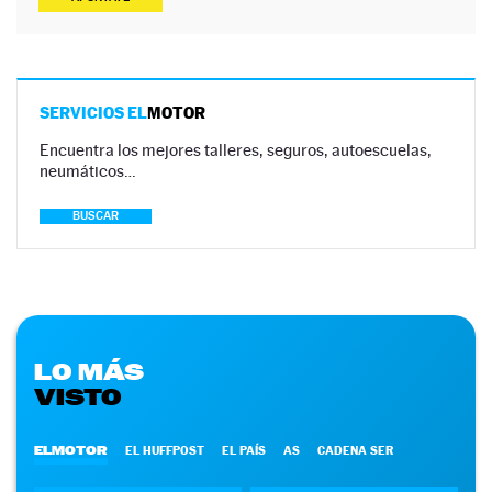
SERVICIOS EL
MOTOR
Encuentra los mejores talleres, seguros, autoescuelas,
neumáticos…
BUSCAR
LO MÁS
VISTO
ELMOTOR
EL HUFFPOST
EL PAÍS
AS
CADENA SER