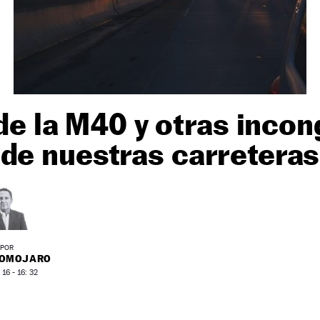
de la M40 y otras inco
de nuestras carreteras
POR
ROMOJARO
16 - 16: 32