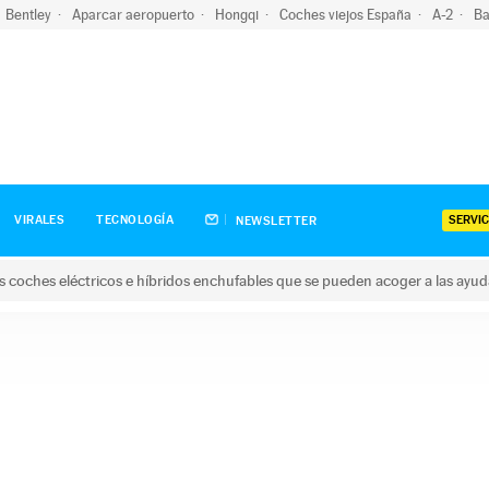
Bentley
Aparcar aeropuerto
Hongqi
Coches viejos España
A-2
Ba
SERVIC
VIRALES
TECNOLOGÍA
NEWSLETTER
s coches eléctricos e híbridos enchufables que se pueden acoger a las ayu
hes eléctricos e híbridos enchufables que se pueden acoger a la