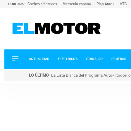
Coches eléctricos
Matrícula españa
Plan Auto+
VTC
ES NOTICIA:
ACTUALIDAD
ELÉCTRICOS
CONDUCIR
ACTUALIDAD
ELÉCTRICOS
CONDUCIR
PRUEBAS
PRUEBAS
Saltar
VIRALES
LO ÚLTIMO
La Lista Blanca del Programa Auto+: todos lo
al
PODCAST
LO ÚLTIMO
La Lista Blanca del Programa Auto+: todos los coc
contenido
MOTOS
TECNOLOGÍA
SUPERCOCHES
MOTORTV
PREMIOS
SERVICIOS