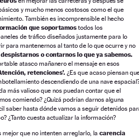
 euros
en mejorar las carreteras y después se
 básicos y mucho menos costosos como el que
imiento. También es incomprensible el hecho
formación que soportamos
todos los
paneles de tráfico diseñados justamente para lo
vir para mantenernos al tanto de lo que ocurre y no
,
despistarnos o contarnos lo que ya sabemos.
rtable atasco mañanero el mensaje en esos
Atención, retenciones’.
¿Es que acaso piensan qu
mbotellamiento descendiendo de una nave espacial
ada más valioso que nos puedan contar que el
amos comiendo? ¿Quizá podrían darnos alguna
fícil saber hasta dónde vamos a seguir detenidos par
po? ¿Tanto cuesta actualizar la información?
mejor que no intenten arreglarlo, la
carencia