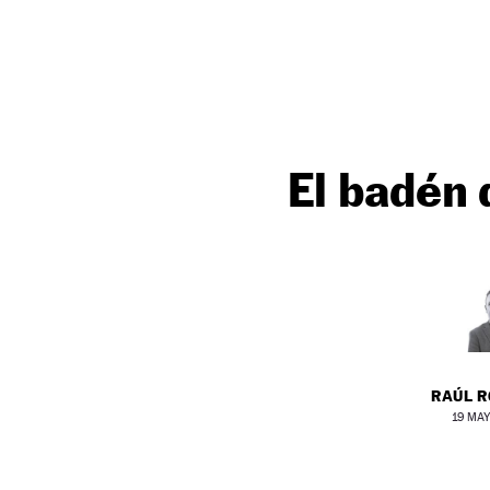
El badén 
RAÚL 
19 MAY 