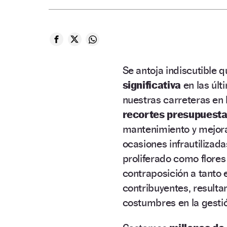
Se antoja indiscutible q
Badén M40
significativa
en las últ
nuestras carreteras en
recortes presupuesta
mantenimiento y mejora.
ocasiones infrautilizada
proliferado como flores
contraposición a tanto e
contribuyentes, resulta
costumbres en la gestió