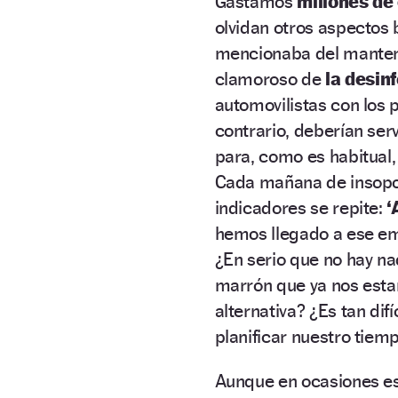
Gastamos
millones de
olvidan otros aspectos
mencionaba del manten
clamoroso de
la desin
automovilistas con los 
contrario, deberían ser
para, como es habitual
Cada mañana de insopo
indicadores se repite:
‘
hemos llegado a ese e
¿En serio que no hay n
marrón que ya nos est
alternativa? ¿Es tan di
planificar nuestro tiem
Aunque en ocasiones es 