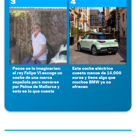
3
4
Pocos se lo imaginarían:
Este coche eléctrico
el rey Felipe VI escoge un
cuesta menos de 14.000
coche de una marca
euros y tiene algo que
española para moverse
muchos BMW ya no
por Palma de Mallorca y
ofrecen
esto es lo que cuesta