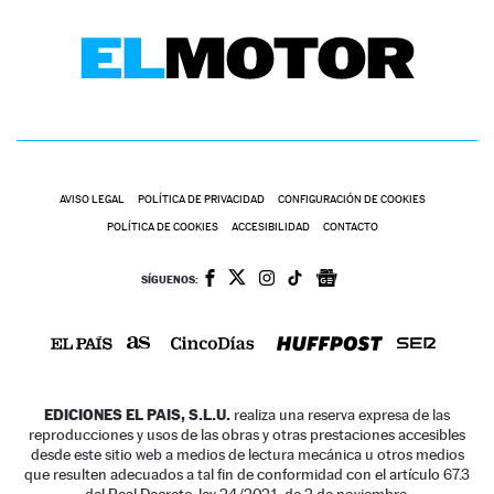
AVISO LEGAL
POLÍTICA DE PRIVACIDAD
CONFIGURACIÓN DE COOKIES
POLÍTICA DE COOKIES
ACCESIBILIDAD
CONTACTO
SÍGUENOS:
EDICIONES EL PAIS, S.L.U.
realiza una reserva expresa de las
reproducciones y usos de las obras y otras prestaciones accesibles
desde este sitio web a medios de lectura mecánica u otros medios
que resulten adecuados a tal fin de conformidad con el artículo 67.3
del Real Decreto-ley 24/2021, de 2 de noviembre.