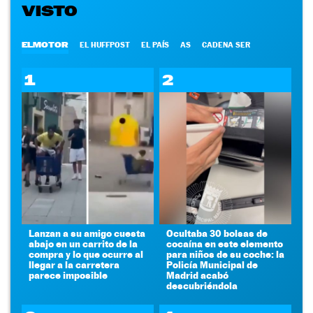
VISTO
ELMOTOR
EL HUFFPOST
EL PAÍS
AS
CADENA SER
1
2
Lanzan a su amigo cuesta
Ocultaba 30 bolsas de
abajo en un carrito de la
cocaína en este elemento
compra y lo que ocurre al
para niños de su coche: la
llegar a la carretera
Policía Municipal de
parece imposible
Madrid acabó
descubriéndola