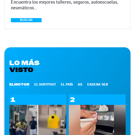
Encuentra los mejores talleres, seguros, autoescuelas,
neumáticos…
BUSCAR
LO MÁS
VISTO
ELMOTOR
EL HUFFPOST
EL PAÍS
AS
CADENA SER
1
2