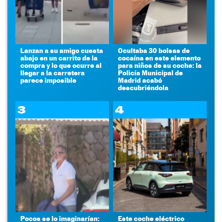
Lanzan a su amigo cuesta
Ocultaba 30 bolsas de
abajo en un carrito de la
cocaína en este elemento
compra y lo que ocurre al
para niños de su coche: la
llegar a la carretera
Policía Municipal de
parece imposible
Madrid acabó
descubriéndola
3
4
Pocos se lo imaginarían:
Este coche eléctrico