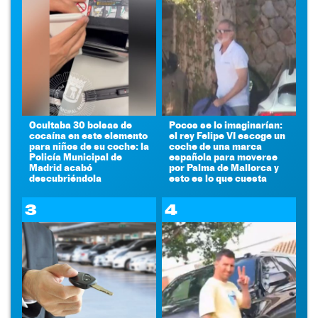
Ocultaba 30 bolsas de
Pocos se lo imaginarían:
cocaína en este elemento
el rey Felipe VI escoge un
para niños de su coche: la
coche de una marca
Policía Municipal de
española para moverse
Madrid acabó
por Palma de Mallorca y
descubriéndola
esto es lo que cuesta
3
4