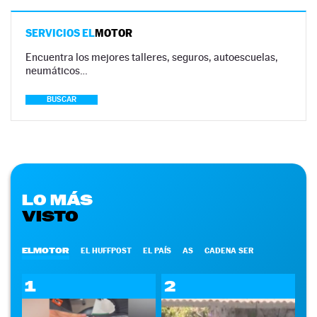
SERVICIOS EL
MOTOR
Encuentra los mejores talleres, seguros, autoescuelas,
neumáticos…
BUSCAR
LO MÁS
VISTO
ELMOTOR
EL HUFFPOST
EL PAÍS
AS
CADENA SER
1
2