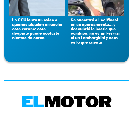
La OCU lanza un aviso a
Se encontró a Leo Messi
quienes alquilen un coche
en un aparcamiento... y
este verano: este
descubrió la bestia que
despiste puede costarte
conduce: no es un Ferrari
cientos de euros
ni un Lamborghini y esto
es lo que cuesta