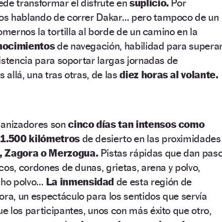
ede transformar el disfrute en
suplicio.
Por
os hablando de correr Dakar… pero tampoco de un
omernos la tortilla al borde de un camino en la
nocimientos
de navegación, habilidad para supera
istencia para soportar largas jornadas de
allá, una tras otras, de las
diez horas al volante.
ganizadores son
cinco días tan intensos como
e
1.500 kilómetros
de desierto en las proximidades
, Zagora o Merzogua.
Pistas rápidas que dan pas
cos, cordones de dunas, grietas, arena y polvo,
cho polvo…
La inmensidad
de esta región de
a, un espectáculo para los sentidos que servía
 los participantes, unos con más éxito que otro,