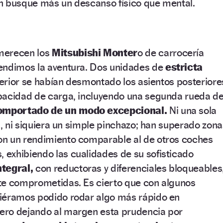
n busque más un descanso físico que mental.
merecen los
Mitsubishi Monter
o de carrocería
endimos la aventura. Dos unidades de
estricta
terior se habían desmontado los asientos posteriore
pacidad de carga, incluyendo una segunda rueda d
omportado de un modo excepcional.
Ni una sola
ja, ni siquiera un simple pinchazo; han superado zona
n un rendimiento comparable al de otros coches
exhibiendo las cualidades de su sofisticado
ntegral,
con reductoras y diferenciales bloqueables
te comprometidas. Es cierto que con algunos
iéramos podido rodar algo más rápido en
ero dejando al margen esta prudencia por