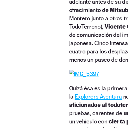
adelanté antes de su di
ofrecimiento de
Mitsub
Montero junto a otros t
TodoTerreno),
Vicente
de comunicación del im
japonesa. Cinco intens
cuatro para los desplaz
menos un paseo de do
Quizá ésa es la primera
la
Explorers Aventura
no
aficionados al todote
pruebas, carentes de
u
un vehículo con
cierta 