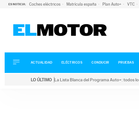
Coches eléctricos
Matrícula españa
Plan Auto+
VTC
ES NOTICIA:
ACTUALIDAD
ELÉCTRICOS
CONDUCIR
ACTUALIDAD
ELÉCTRICOS
CONDUCIR
PRUEBAS
PRUEBAS
Saltar
VIRALES
LO ÚLTIMO
La Lista Blanca del Programa Auto+: todos lo
al
PODCAST
LO ÚLTIMO
La Lista Blanca del Programa Auto+: todos los coc
contenido
MOTOS
TECNOLOGÍA
SUPERCOCHES
MOTORTV
PREMIOS
SERVICIOS