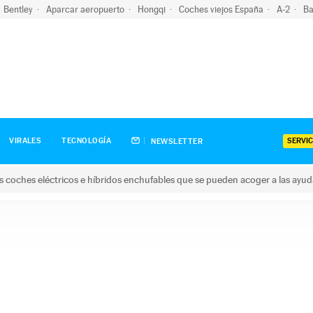
Bentley
Aparcar aeropuerto
Hongqi
Coches viejos España
A-2
Ba
SERVIC
VIRALES
TECNOLOGÍA
NEWSLETTER
s coches eléctricos e híbridos enchufables que se pueden acoger a las ayu
hes eléctricos e híbridos enchufables que se pueden acoger a la