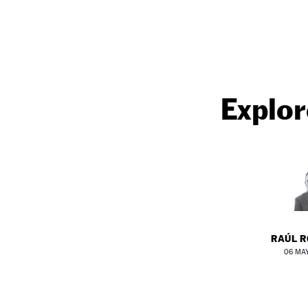
NEWSLETTER
SÍGUENOS
Explor
RAÚL 
06 MAY 