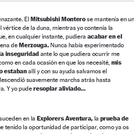
nazante. El
Mitsubishi Montero
se mantenía en u
el vértice de la duna, mientras yo contenía la
e, en cualquier instante, pudiera
acabar en el
rena de
Merzouga.
Nunca había experimentado
la inseguridad
ante lo que pudiera ocurrir me
 como en cada ocasión en que los necesité,
mis
o estaban
allí y con su ayuda salvamos el
descendió suavemente marcha atrás hasta
a. Y yo pude
resoplar aliviado…
 suceden en la
Explorers Aventura,
la
prueba de
e tenido la oportunidad de participar, como ya os