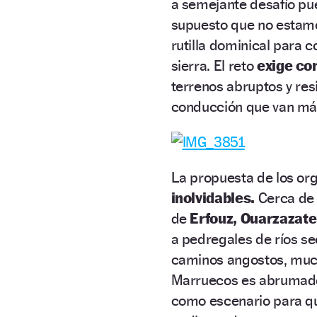
a semejante desafío pu
supuesto que no estam
rutilla dominical para c
sierra. El reto
exige co
terrenos abruptos y res
conducción que van más 
La propuesta de los or
inolvidables.
Cerca d
de
Erfouz, Ouarzazate
a pedregales de ríos se
caminos angostos, mu
Marruecos es abrumador
como escenario para que