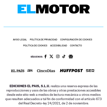
AVISO LEGAL
POLÍTICA DE PRIVACIDAD
CONFIGURACIÓN DE COOKIES
POLÍTICA DE COOKIES
ACCESIBILIDAD
CONTACTO
SÍGUENOS:
EDICIONES EL PAIS, S.L.U.
realiza una reserva expresa de las
reproducciones y usos de las obras y otras prestaciones accesibles
desde este sitio web a medios de lectura mecánica u otros medios
que resulten adecuados a tal fin de conformidad con el artículo 67.3
del Real Decreto-ley 24/2021, de 2 de noviembre.