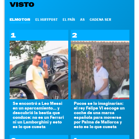
VISTO
ELMOTOR
EL HUFFPOST
EL PAÍS
AS
CADENA SER
1
2
Se encontró a Leo Messi
Pocos se lo imaginarían:
en un aparcamiento... y
el rey Felipe VI escoge un
descubrió la bestia que
coche de una marca
conduce: no es un Ferrari
española para moverse
ni un Lamborghini y esto
por Palma de Mallorca y
es lo que cuesta
esto es lo que cuesta