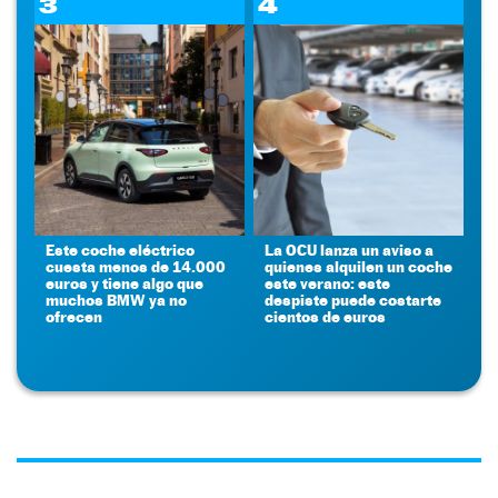
3
4
Este coche eléctrico
La OCU lanza un aviso a
cuesta menos de 14.000
quienes alquilen un coche
euros y tiene algo que
este verano: este
muchos BMW ya no
despiste puede costarte
ofrecen
cientos de euros