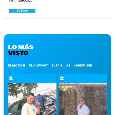
neumáticos…
BUSCAR
LO MÁS
VISTO
ELMOTOR
EL HUFFPOST
EL PAÍS
AS
CADENA SER
1
2