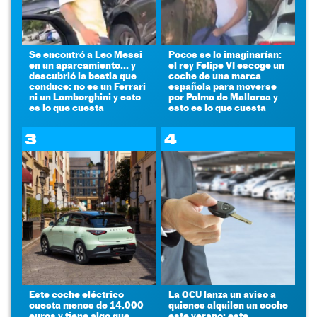
Se encontró a Leo Messi
Pocos se lo imaginarían:
en un aparcamiento... y
el rey Felipe VI escoge un
descubrió la bestia que
coche de una marca
conduce: no es un Ferrari
española para moverse
ni un Lamborghini y esto
por Palma de Mallorca y
es lo que cuesta
esto es lo que cuesta
3
4
Este coche eléctrico
La OCU lanza un aviso a
cuesta menos de 14.000
quienes alquilen un coche
euros y tiene algo que
este verano: este