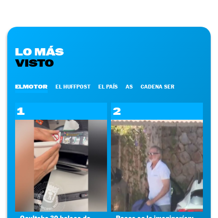
LO MÁS
VISTO
ELMOTOR
EL HUFFPOST
EL PAÍS
AS
CADENA SER
1
2
Ocultaba 30 bolsas de
Pocos se lo imaginarían: