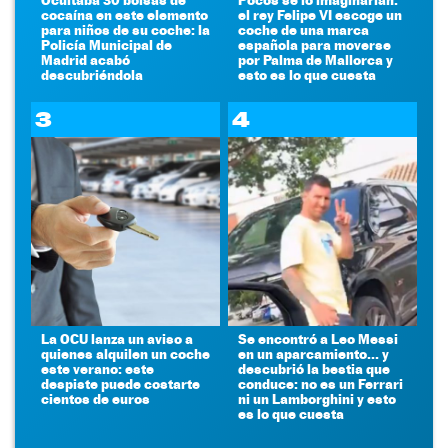
cocaína en este elemento
el rey Felipe VI escoge un
para niños de su coche: la
coche de una marca
Policía Municipal de
española para moverse
Madrid acabó
por Palma de Mallorca y
descubriéndola
esto es lo que cuesta
3
4
La OCU lanza un aviso a
Se encontró a Leo Messi
quienes alquilen un coche
en un aparcamiento... y
este verano: este
descubrió la bestia que
despiste puede costarte
conduce: no es un Ferrari
cientos de euros
ni un Lamborghini y esto
es lo que cuesta