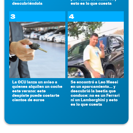
descubriéndola
esto es lo que cuesta
3
4
La OCU lanza un aviso a
Se encontró a Leo Messi
quienes alquilen un coche
en un aparcamiento... y
este verano: este
descubrió la bestia que
despiste puede costarte
conduce: no es un Ferrari
cientos de euros
ni un Lamborghini y esto
es lo que cuesta