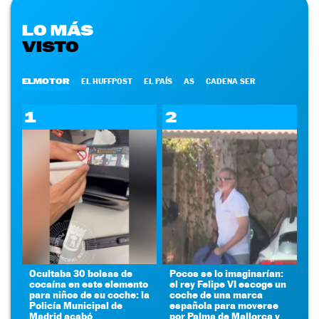
LO MÁS
VISTO
ELMOTOR
EL HUFFPOST
EL PAÍS
AS
CADENA SER
1
2
Ocultaba 30 bolsas de
Pocos se lo imaginarían:
cocaína en este elemento
el rey Felipe VI escoge un
para niños de su coche: la
coche de una marca
Policía Municipal de
española para moverse
Madrid acabó
por Palma de Mallorca y