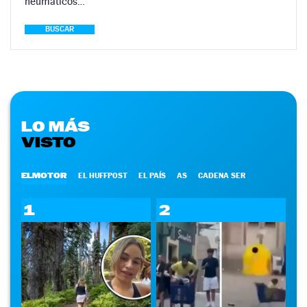
neumáticos…
BUSCAR
LO MÁS
VISTO
ELMOTOR
EL HUFFPOST
EL PAÍS
AS
CADENA SER
1
2