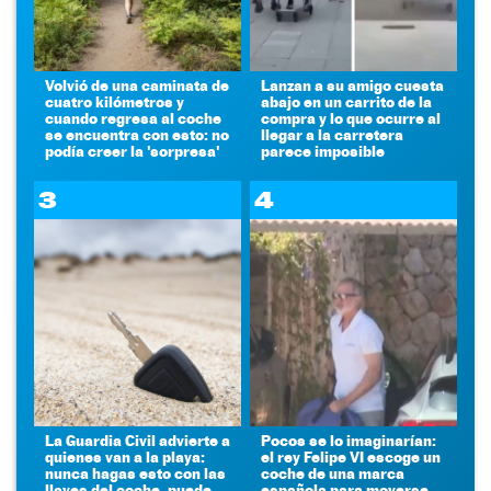
Volvió de una caminata de
Lanzan a su amigo cuesta
cuatro kilómetros y
abajo en un carrito de la
cuando regresa al coche
compra y lo que ocurre al
se encuentra con esto: no
llegar a la carretera
podía creer la 'sorpresa'
parece imposible
3
4
La Guardia Civil advierte a
Pocos se lo imaginarían:
quienes van a la playa:
el rey Felipe VI escoge un
nunca hagas esto con las
coche de una marca
llaves del coche, puede
española para moverse