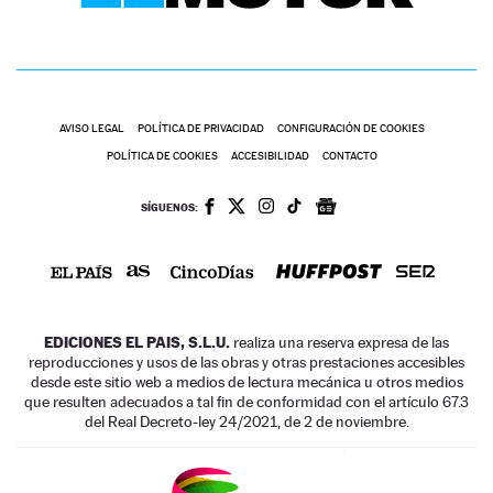
AVISO LEGAL
POLÍTICA DE PRIVACIDAD
CONFIGURACIÓN DE COOKIES
POLÍTICA DE COOKIES
ACCESIBILIDAD
CONTACTO
SÍGUENOS:
EDICIONES EL PAIS, S.L.U.
realiza una reserva expresa de las
reproducciones y usos de las obras y otras prestaciones accesibles
desde este sitio web a medios de lectura mecánica u otros medios
que resulten adecuados a tal fin de conformidad con el artículo 67.3
del Real Decreto-ley 24/2021, de 2 de noviembre.