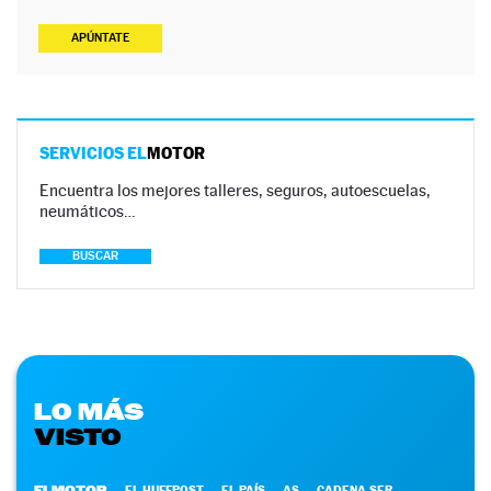
APÚNTATE
SERVICIOS EL
MOTOR
Encuentra los mejores talleres, seguros, autoescuelas,
neumáticos…
BUSCAR
LO MÁS
VISTO
ELMOTOR
EL HUFFPOST
EL PAÍS
AS
CADENA SER