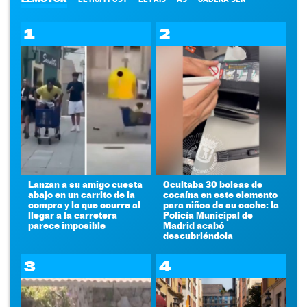
1
2
Lanzan a su amigo cuesta
Ocultaba 30 bolsas de
abajo en un carrito de la
cocaína en este elemento
compra y lo que ocurre al
para niños de su coche: la
llegar a la carretera
Policía Municipal de
parece imposible
Madrid acabó
descubriéndola
3
4