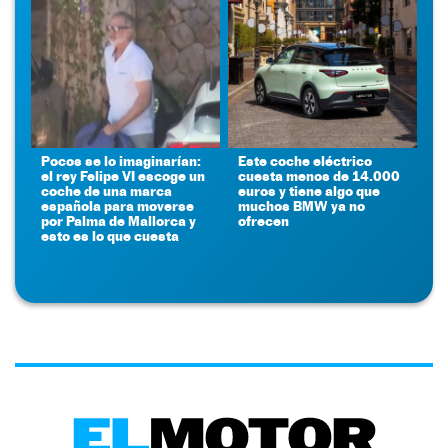
Pocos se lo imaginarían:
Este coche eléctrico
el rey Felipe VI escoge un
cuesta menos de 14.000
coche de una marca
euros y tiene algo que
española para moverse
muchos BMW ya no
por Palma de Mallorca y
ofrecen
esto es lo que cuesta