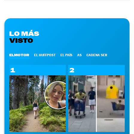
LO MÁS
VISTO
ELMOTOR
EL HUFFPOST
EL PAÍS
AS
CADENA SER
1
2