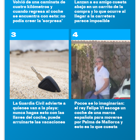
Volvió de una caminata de
Lanzan a su amigo cuesta
cuatro kilómetros y
abajo en un carrito de la
cuando regresa al coche
compra y lo que ocurre al
se encuentra con esto: no
llegar a la carretera
podía creer la 'sorpresa'
parece imposible
3
4
La Guardia Civil advierte a
Pocos se lo imaginarían:
quienes van a la playa:
el rey Felipe VI escoge un
nunca hagas esto con las
coche de una marca
llaves del coche, puede
española para moverse
arruinarte las vacaciones
por Palma de Mallorca y
esto es lo que cuesta