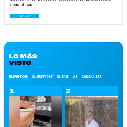
neumáticos…
BUSCAR
LO MÁS
VISTO
ELMOTOR
EL HUFFPOST
EL PAÍS
AS
CADENA SER
1
2