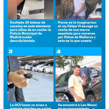
Ocultaba 30 bolsas de
Pocos se lo imaginarían:
cocaína en este elemento
el rey Felipe VI escoge un
para niños de su coche: la
coche de una marca
Policía Municipal de
española para moverse
Madrid acabó
por Palma de Mallorca y
descubriéndola
esto es lo que cuesta
3
4
La OCU lanza un aviso a
Se encontró a Leo Messi
quienes alquilen un coche
en un aparcamiento... y