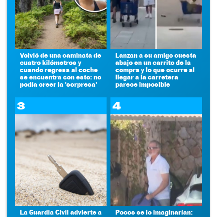
Volvió de una caminata de
Lanzan a su amigo cuesta
cuatro kilómetros y
abajo en un carrito de la
cuando regresa al coche
compra y lo que ocurre al
se encuentra con esto: no
llegar a la carretera
podía creer la 'sorpresa'
parece imposible
3
4
La Guardia Civil advierte a
Pocos se lo imaginarían: