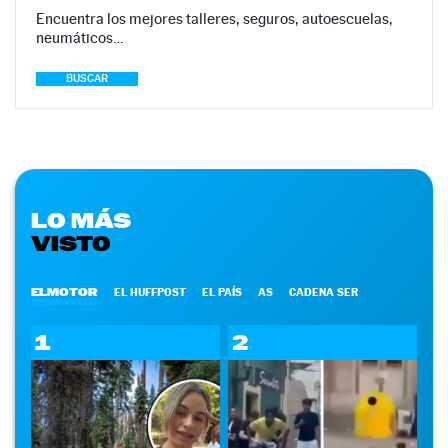
Encuentra los mejores talleres, seguros, autoescuelas,
neumáticos…
BUSCAR
LO MÁS
VISTO
ELMOTOR
EL HUFFPOST
EL PAÍS
AS
CADENA SER
1
2