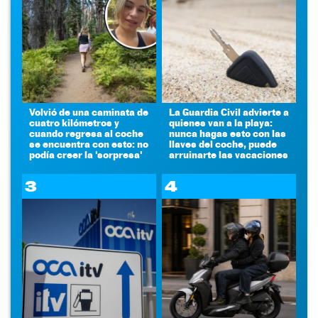
Volvió de una caminata de
La Guardia Civil advierte a
cuatro kilómetros y
quienes van a la playa:
cuando regresa al coche
nunca hagas esto con las
se encuentra con esto: no
llaves del coche, puede
podía creer la 'sorpresa'
arruinarte las vacaciones
3
4