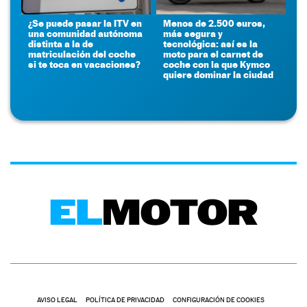
¿Se puede pasar la ITV en
Menos de 2.500 euros,
una comunidad autónoma
más segura y
distinta a la de
tecnológica: así es la
matriculación del coche
moto para el carnet de
si te toca en vacaciones?
coche con la que Kymco
quiere dominar la ciudad
AVISO LEGAL
POLÍTICA DE PRIVACIDAD
CONFIGURACIÓN DE COOKIES