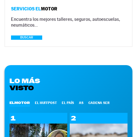
SERVICIOS EL
MOTOR
Encuentra los mejores talleres, seguros, autoescuelas,
neumáticos…
BUSCAR
LO MÁS
VISTO
ELMOTOR
EL HUFFPOST
EL PAÍS
AS
CADENA SER
1
2