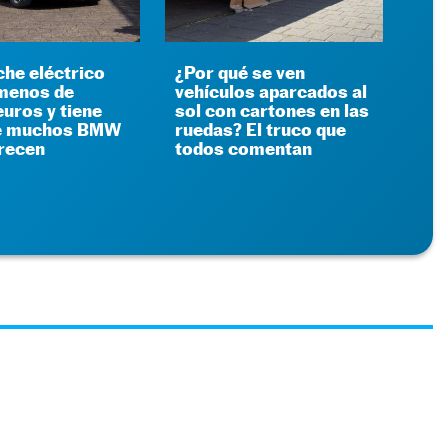
che eléctrico
¿Por qué se ven
menos de
vehículos aparcados al
euros y tiene
sol con cartones en las
ue muchos BMW
ruedas? El truco que
frecen
todos comentan