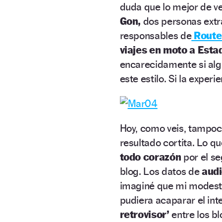
duda que lo mejor de v
Gon,
dos personas extra
responsables de
Route
viajes en moto a Esta
encarecidamente si algu
este estilo. Si la exper
Hoy, como veis, tampoc
resultado cortita. Lo q
todo corazón
por el se
blog. Los datos de
audi
imaginé que mi modesta
pudiera acaparar el int
retrovisor’
entre los b