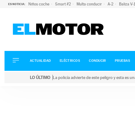
Niños coche
Smart #2
Multa conducir
A-2
Baliza V
ES NOTICIA:
ACTUALIDAD
ELÉCTRICOS
CONDUCIR
ACTUALIDAD
ELÉCTRICOS
CONDUCIR
PRUEBAS
PRUEBAS
Saltar
VIRALES
LO ÚLTIMO
La policía advierte de este peligro y esta es 
al
PODCAST
LO ÚLTIMO
La policía advierte de este peligro y esta es una bu
contenido
MOTOS
TECNOLOGÍA
SUPERCOCHES
MOTORTV
PREMIOS
SERVICIOS