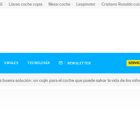
-16
Llaves coche copia
Messi coche
Leapmotor
Cristiano Ronaldo co
SERVIC
VIRALES
TECNOLOGÍA
NEWSLETTER
una buena solución: un cojín para el coche que puede salvar la vida de los niñ
ena solución: un cojín para el coche que puede salvar la vida de 