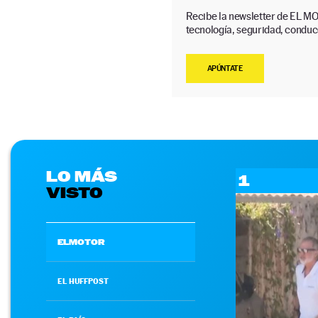
Recibe la newsletter de EL MO
tecnología, seguridad, conducc
APÚNTATE
LO MÁS
1
VISTO
ELMOTOR
EL HUFFPOST