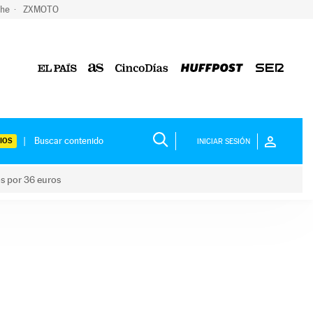
che
ZXMOTO
IOS
INICIAR SESIÓN
os por 36 euros
los niños por 36 euros