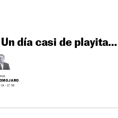
Un día casi de playita…
POR
ROMOJARO
14 - 17: 59