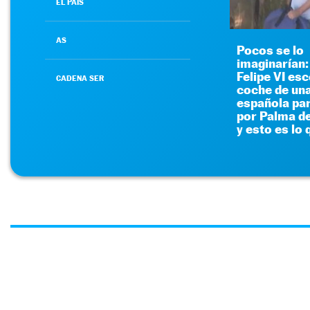
EL PAÍS
AS
Pocos se lo
imaginarían: 
Felipe VI es
CADENA SER
coche de un
española pa
por Palma d
y esto es lo