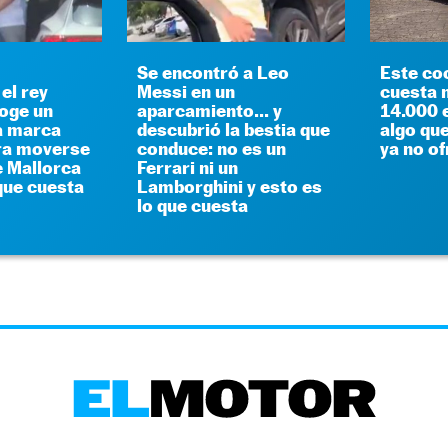
Se encontró a Leo
Este co
el rey
Messi en un
cuesta 
coge un
aparcamiento... y
14.000 
a marca
descubrió la bestia que
algo q
ra moverse
conduce: no es un
ya no o
e Mallorca
Ferrari ni un
 que cuesta
Lamborghini y esto es
lo que cuesta