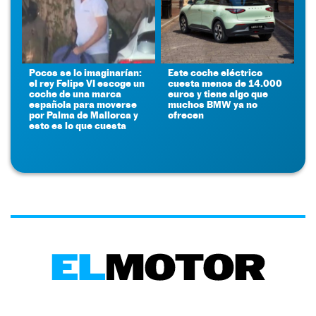
Pocos se lo imaginarían:
Este coche eléctrico
el rey Felipe VI escoge un
cuesta menos de 14.000
coche de una marca
euros y tiene algo que
española para moverse
muchos BMW ya no
por Palma de Mallorca y
ofrecen
esto es lo que cuesta