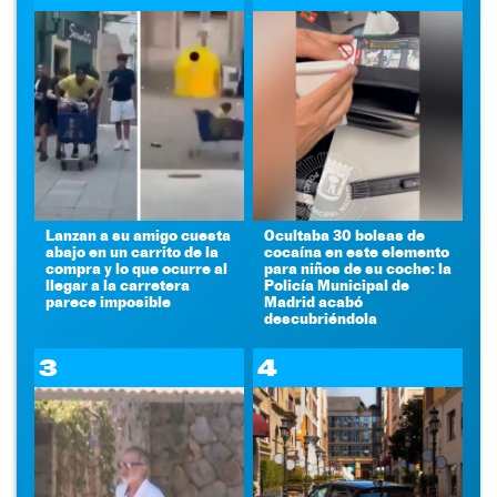
Lanzan a su amigo cuesta
Ocultaba 30 bolsas de
abajo en un carrito de la
cocaína en este elemento
compra y lo que ocurre al
para niños de su coche: la
llegar a la carretera
Policía Municipal de
parece imposible
Madrid acabó
descubriéndola
3
4