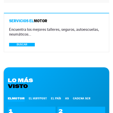
SERVICIOS EL
MOTOR
Encuentra los mejores talleres, seguros, autoescuelas,
neumáticos…
BUSCAR
LO MÁS
VISTO
ELMOTOR
EL HUFFPOST
EL PAÍS
AS
CADENA SER
1
2