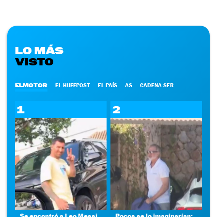
LO MÁS
VISTO
ELMOTOR
EL HUFFPOST
EL PAÍS
AS
CADENA SER
1
2
Se encontró a Leo Messi
Pocos se lo imaginarían: