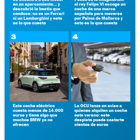
en un aparcamiento... y
el rey Felipe VI escoge un
descubrió la bestia que
coche de una marca
conduce: no es un Ferrari
española para moverse
ni un Lamborghini y esto
por Palma de Mallorca y
es lo que cuesta
esto es lo que cuesta
3
4
Este coche eléctrico
La OCU lanza un aviso a
cuesta menos de 14.000
quienes alquilen un coche
euros y tiene algo que
este verano: este
muchos BMW ya no
despiste puede costarte
ofrecen
cientos de euros