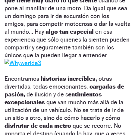
que tiene muy claro lo que siente
cuando se
pone al manillar de una moto. Da igual que sea
un domingo para ir de excursión con los
amigos, para competir motocross o dar la vuelta
al mundo… Hay
algo tan especial
en esa
experiencia que sólo quienes la sienten pueden
compartir y seguramente también son los
únicos que la pueden llegar a entender.
Encontramos
historias increíbles,
otras
divertidas, todas emocionantes,
cargadas de
pasión,
de ilusión y de s
entimientos
excepcionales
que van mucho más allá de la
utilización de un vehículo. No se trata de ir de
un sitio a otro, sino de cómo hacerlo y cómo
disfrutar de cada metro
que se recorre. No
importa el destino (cuando lo hay, que a veces