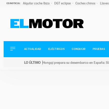
Alquilar coche Ibiza
DGT eclipse
Coches chinos
Llaves
ES NOTICIA:
ACTUALIDAD
ELÉCTRICOS
CONDUCIR
ACTUALIDAD
ELÉCTRICOS
CONDUCIR
PRUEBAS
PRUEBAS
Saltar
VIRALES
LO ÚLTIMO
Hongqi prepara su desembarco en España: SU
al
PODCAST
LO ÚLTIMO
Hongqi prepara su desembarco en España: SUV eléc
contenido
MOTOS
TECNOLOGÍA
SUPERCOCHES
MOTORTV
PREMIOS
SERVICIOS