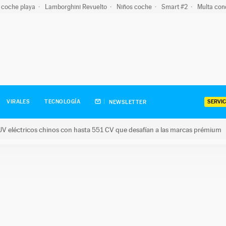
 coche playa
Lamborghini Revuelto
Niños coche
Smart #2
Multa con
SERVIC
VIRALES
TECNOLOGÍA
NEWSLETTER
V eléctricos chinos con hasta 551 CV que desafían a las marcas prémium
tricos chinos con hasta 551 CV que desafían a las marcas prém