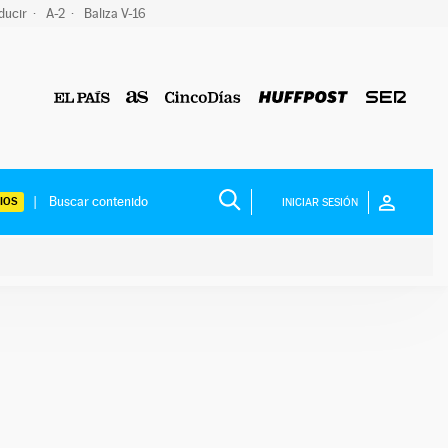
ducir
A-2
Baliza V-16
IOS
INICIAR SESIÓN
ium