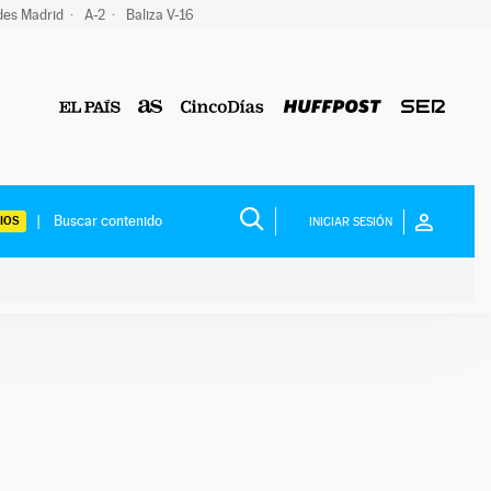
des Madrid
A-2
Baliza V-16
IOS
INICIAR SESIÓN