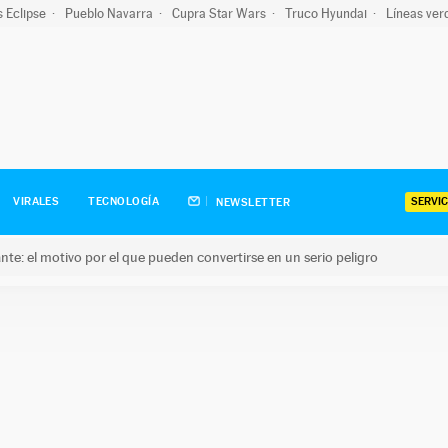
s Eclipse
Pueblo Navarra
Cupra Star Wars
Truco Hyundai
Líneas ver
SERVIC
VIRALES
TECNOLOGÍA
NEWSLETTER
olante: el motivo por el que pueden convertirse en un serio peligro
e: el motivo por el que pueden convertirse en un serio peligro