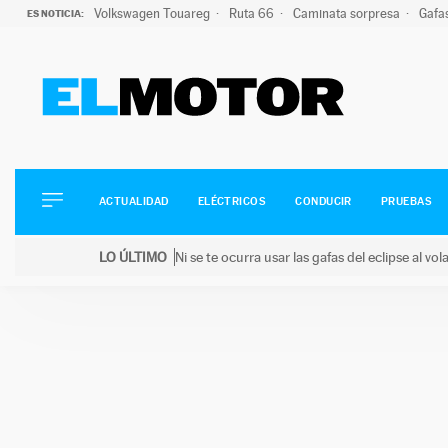
Volkswagen Touareg
Ruta 66
Caminata sorpresa
Gafa
ES NOTICIA:
ACTUALIDAD
ELÉCTRICOS
CONDUCIR
ACTUALIDAD
ELÉCTRICOS
CONDUCIR
PRUEBAS
PRUEBAS
Saltar
VIRALES
LO ÚLTIMO
Ni se te ocurra usar las gafas del eclipse al v
al
PODCAST
LO ÚLTIMO
Ni se te ocurra usar las gafas del eclipse al volant
contenido
MOTOS
TECNOLOGÍA
SUPERCOCHES
MOTORTV
PREMIOS
SERVICIOS