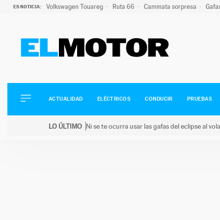
Volkswagen Touareg
Ruta 66
Caminata sorpresa
Gafa
ES NOTICIA:
ACTUALIDAD
ELÉCTRICOS
CONDUCIR
ACTUALIDAD
ELÉCTRICOS
CONDUCIR
PRUEBAS
PRUEBAS
Saltar
VIRALES
LO ÚLTIMO
Ni se te ocurra usar las gafas del eclipse al v
al
PODCAST
LO ÚLTIMO
Ni se te ocurra usar las gafas del eclipse al volant
contenido
MOTOS
TECNOLOGÍA
SUPERCOCHES
MOTORTV
PREMIOS
SERVICIOS