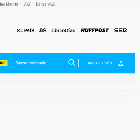
des Madrid
A-2
Baliza V-16
IOS
INICIAR SESIÓN