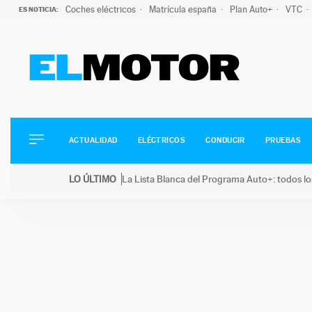
Coches eléctricos
Matrícula españa
Plan Auto+
VTC
ES NOTICIA:
ACTUALIDAD
ELÉCTRICOS
CONDUCIR
ACTUALIDAD
ELÉCTRICOS
CONDUCIR
PRUEBAS
PRUEBAS
Saltar
VIRALES
LO ÚLTIMO
La Lista Blanca del Programa Auto+: todos lo
al
PODCAST
LO ÚLTIMO
La Lista Blanca del Programa Auto+: todos los coc
contenido
MOTOS
TECNOLOGÍA
SUPERCOCHES
MOTORTV
PREMIOS
SERVICIOS