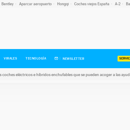
Bentley
Aparcar aeropuerto
Hongqi
Coches viejos España
A-2
Ba
SERVIC
VIRALES
TECNOLOGÍA
NEWSLETTER
s coches eléctricos e híbridos enchufables que se pueden acoger a las ayu
hes eléctricos e híbridos enchufables que se pueden acoger a la