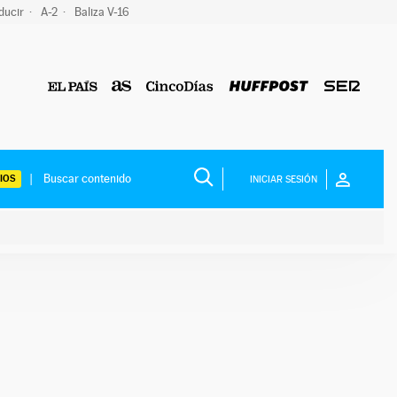
ducir
A-2
Baliza V-16
IOS
INICIAR SESIÓN
ium