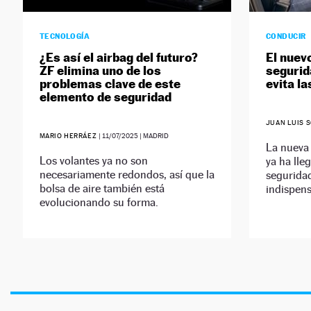
TECNOLOGÍA
CONDUCIR
¿Es así el airbag del futuro?
El nuev
ZF elimina uno de los
segurid
problemas clave de este
evita l
elemento de seguridad
JUAN LUIS 
MARIO HERRÁEZ
|
11/07/2025
| MADRID
La nueva 
Los volantes ya no son
ya ha lle
necesariamente redondos, así que la
segurida
bolsa de aire también está
indispens
evolucionando su forma.