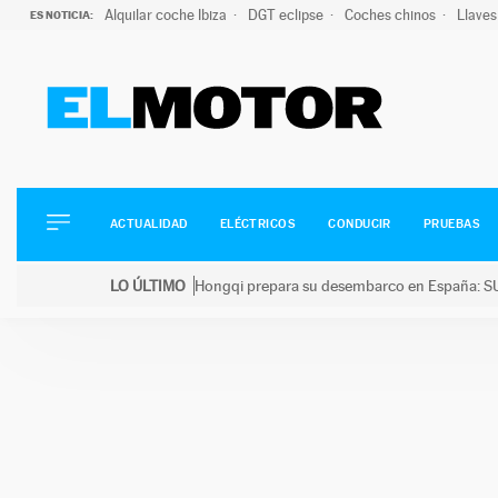
Alquilar coche Ibiza
DGT eclipse
Coches chinos
Llaves
ES NOTICIA:
ACTUALIDAD
ELÉCTRICOS
CONDUCIR
ACTUALIDAD
ELÉCTRICOS
CONDUCIR
PRUEBAS
PRUEBAS
Saltar
VIRALES
LO ÚLTIMO
Hongqi prepara su desembarco en España: SU
al
PODCAST
LO ÚLTIMO
Hongqi prepara su desembarco en España: SUV eléc
contenido
MOTOS
TECNOLOGÍA
SUPERCOCHES
MOTORTV
PREMIOS
SERVICIOS