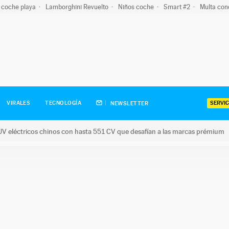
 coche playa
Lamborghini Revuelto
Niños coche
Smart #2
Multa con
SERVIC
VIRALES
TECNOLOGÍA
NEWSLETTER
V eléctricos chinos con hasta 551 CV que desafían a las marcas prémium
tricos chinos con hasta 551 CV que desafían a las marcas prém