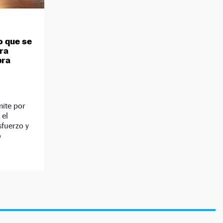
o que se
ra
bra
mite por
 el
sfuerzo y
o