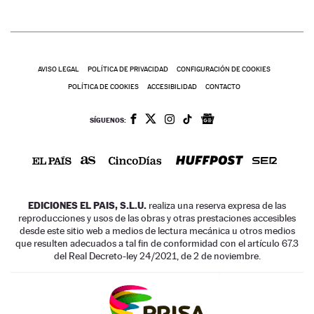
AVISO LEGAL
POLÍTICA DE PRIVACIDAD
CONFIGURACIÓN DE COOKIES
POLÍTICA DE COOKIES
ACCESIBILIDAD
CONTACTO
SÍGUENOS:
EDICIONES EL PAIS, S.L.U.
realiza una reserva expresa de las
reproducciones y usos de las obras y otras prestaciones accesibles
desde este sitio web a medios de lectura mecánica u otros medios
que resulten adecuados a tal fin de conformidad con el artículo 67.3
del Real Decreto-ley 24/2021, de 2 de noviembre.