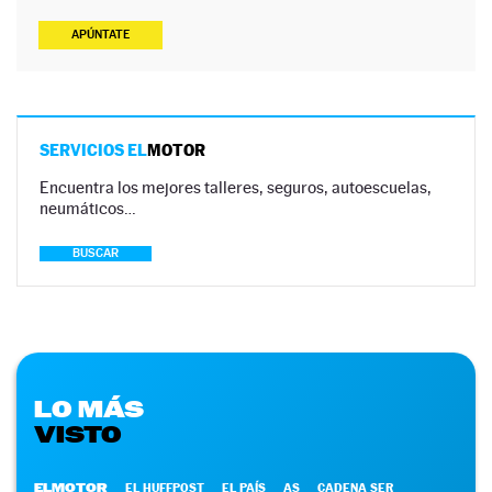
APÚNTATE
SERVICIOS EL
MOTOR
Encuentra los mejores talleres, seguros, autoescuelas,
neumáticos…
BUSCAR
LO MÁS
VISTO
ELMOTOR
EL HUFFPOST
EL PAÍS
AS
CADENA SER