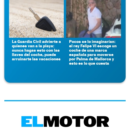
La Guardia Civil advierte a
Pocos se lo imaginarían:
quienes van a la playa:
el rey Felipe VI escoge un
nunca hagas esto con las
coche de una marca
llaves del coche, puede
española para moverse
arruinarte las vacaciones
por Palma de Mallorca y
esto es lo que cuesta