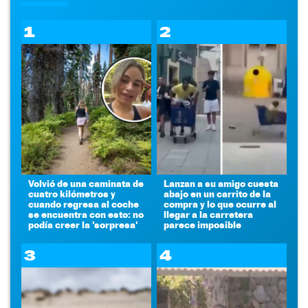
1
2
Volvió de una caminata de
Lanzan a su amigo cuesta
cuatro kilómetros y
abajo en un carrito de la
cuando regresa al coche
compra y lo que ocurre al
se encuentra con esto: no
llegar a la carretera
podía creer la 'sorpresa'
parece imposible
3
4