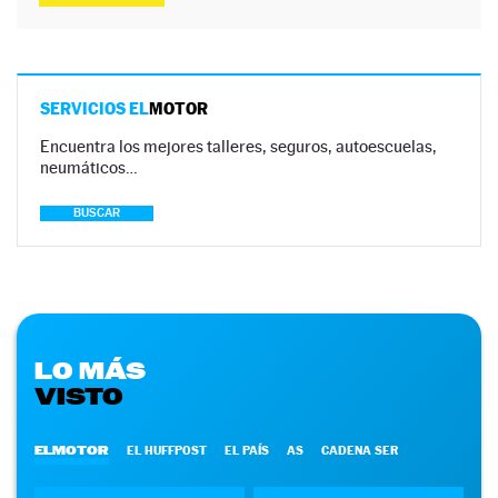
SERVICIOS EL
MOTOR
Encuentra los mejores talleres, seguros, autoescuelas,
neumáticos…
BUSCAR
LO MÁS
VISTO
ELMOTOR
EL HUFFPOST
EL PAÍS
AS
CADENA SER