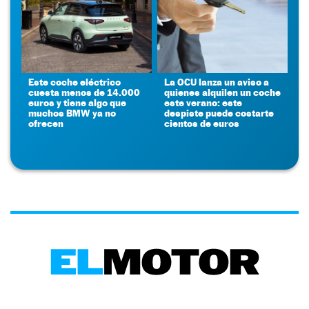
Este coche eléctrico
La OCU lanza un aviso a
cuesta menos de 14.000
quienes alquilen un coche
euros y tiene algo que
este verano: este
muchos BMW ya no
despiste puede costarte
ofrecen
cientos de euros