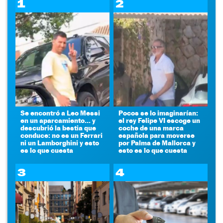
1
2
Se encontró a Leo Messi
Pocos se lo imaginarían:
en un aparcamiento... y
el rey Felipe VI escoge un
descubrió la bestia que
coche de una marca
conduce: no es un Ferrari
española para moverse
ni un Lamborghini y esto
por Palma de Mallorca y
es lo que cuesta
esto es lo que cuesta
3
4