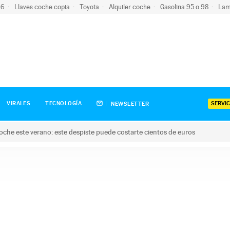
-16
Llaves coche copia
Toyota
Alquiler coche
Gasolina 95 o 98
Lam
SERVIC
VIRALES
TECNOLOGÍA
NEWSLETTER
oche este verano: este despiste puede costarte cientos de euros
este verano: este despiste puede costarte cientos de euros