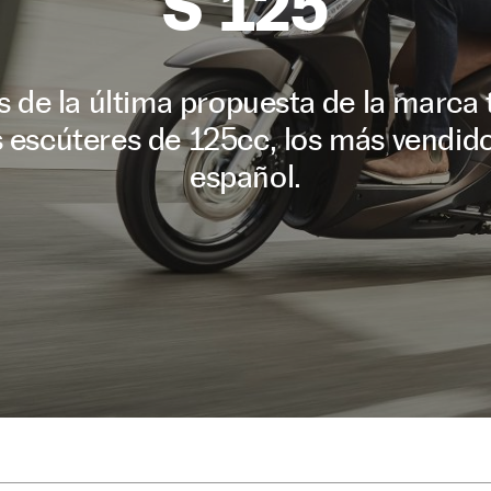
S 125
es de la última propuesta de la marca 
 escúteres de 125cc, los más vendid
español.