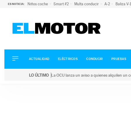
Niños coche
Smart #2
Multa conducir
A-2
Baliza V
ES NOTICIA:
ACTUALIDAD
ELÉCTRICOS
CONDUCIR
ACTUALIDAD
ELÉCTRICOS
CONDUCIR
PRUEBAS
PRUEBAS
Saltar
VIRALES
LO ÚLTIMO
La OCU lanza un aviso a quienes alquilen un c
al
PODCAST
LO ÚLTIMO
La OCU lanza un aviso a quienes alquilen un coche 
contenido
MOTOS
TECNOLOGÍA
SUPERCOCHES
MOTORTV
PREMIOS
SERVICIOS