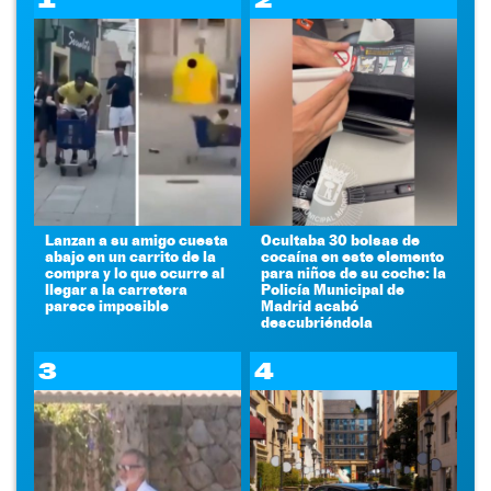
Lanzan a su amigo cuesta
Ocultaba 30 bolsas de
abajo en un carrito de la
cocaína en este elemento
compra y lo que ocurre al
para niños de su coche: la
llegar a la carretera
Policía Municipal de
parece imposible
Madrid acabó
descubriéndola
3
4