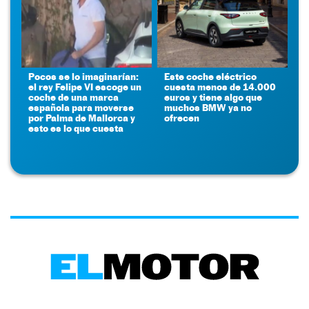
Pocos se lo imaginarían:
Este coche eléctrico
el rey Felipe VI escoge un
cuesta menos de 14.000
coche de una marca
euros y tiene algo que
española para moverse
muchos BMW ya no
por Palma de Mallorca y
ofrecen
esto es lo que cuesta