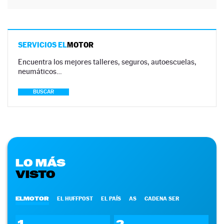
SERVICIOS EL
MOTOR
Encuentra los mejores talleres, seguros, autoescuelas,
neumáticos…
BUSCAR
LO MÁS
VISTO
ELMOTOR
EL HUFFPOST
EL PAÍS
AS
CADENA SER
1
2