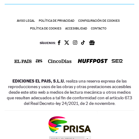
AVISO LEGAL
POLÍTICA DE PRIVACIDAD
CONFIGURACIÓN DE COOKIES
POLÍTICA DE COOKIES
ACCESIBILIDAD
CONTACTO
SÍGUENOS:
EDICIONES EL PAIS, S.L.U.
realiza una reserva expresa de las
reproducciones y usos de las obras y otras prestaciones accesibles
desde este sitio web a medios de lectura mecánica u otros medios
que resulten adecuados a tal fin de conformidad con el artículo 67.3
del Real Decreto-ley 24/2021, de 2 de noviembre.