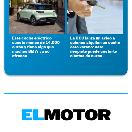
Este coche eléctrico
La OCU lanza un aviso a
cuesta menos de 14.000
quienes alquilen un coche
euros y tiene algo que
este verano: este
muchos BMW ya no
despiste puede costarte
ofrecen
cientos de euros