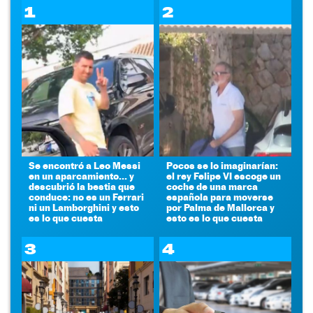
1
2
Se encontró a Leo Messi
Pocos se lo imaginarían:
en un aparcamiento... y
el rey Felipe VI escoge un
descubrió la bestia que
coche de una marca
conduce: no es un Ferrari
española para moverse
ni un Lamborghini y esto
por Palma de Mallorca y
es lo que cuesta
esto es lo que cuesta
3
4