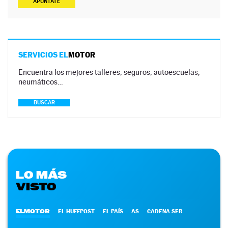
APÚNTATE
SERVICIOS EL
MOTOR
Encuentra los mejores talleres, seguros, autoescuelas,
neumáticos…
BUSCAR
LO MÁS
VISTO
ELMOTOR
EL HUFFPOST
EL PAÍS
AS
CADENA SER