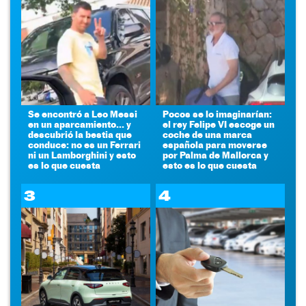
Se encontró a Leo Messi
Pocos se lo imaginarían:
en un aparcamiento... y
el rey Felipe VI escoge un
descubrió la bestia que
coche de una marca
conduce: no es un Ferrari
española para moverse
ni un Lamborghini y esto
por Palma de Mallorca y
es lo que cuesta
esto es lo que cuesta
3
4