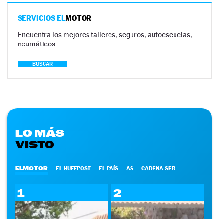
SERVICIOS EL
MOTOR
Encuentra los mejores talleres, seguros, autoescuelas,
neumáticos…
BUSCAR
LO MÁS
VISTO
ELMOTOR
EL HUFFPOST
EL PAÍS
AS
CADENA SER
1
2