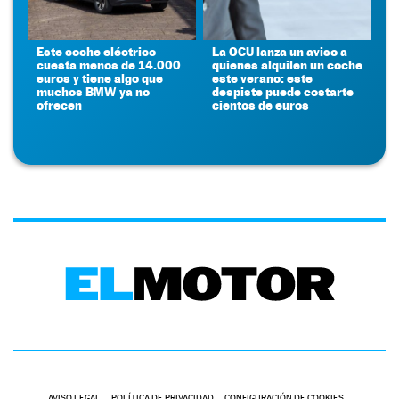
Este coche eléctrico
La OCU lanza un aviso a
cuesta menos de 14.000
quienes alquilen un coche
euros y tiene algo que
este verano: este
muchos BMW ya no
despiste puede costarte
ofrecen
cientos de euros
AVISO LEGAL
POLÍTICA DE PRIVACIDAD
CONFIGURACIÓN DE COOKIES